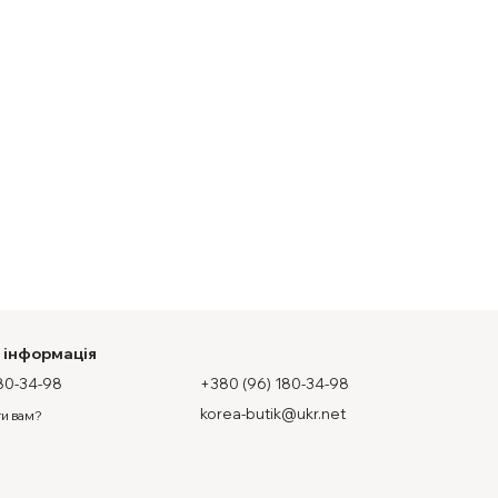
 інформація
80-34-98
+380 (96) 180-34-98
korea-butik@ukr.net
и вам?