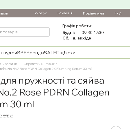
Укр
Рус
Бажання
Вхід
Порівняння
овари
Графік роботи:
Будні:
09:30-17:30
Сб,Нд: вихідні
і пудри
SPF
Бренди
SALE
Підбірки
Сироватки
Сироватки Numbuzin
umbuzin No.2 Rose PDRN Collagen 2X Plumping Serum 30 ml
для пружності та сяйва
No.2 Rose PDRN Collagen
um 30 ml
и відгук