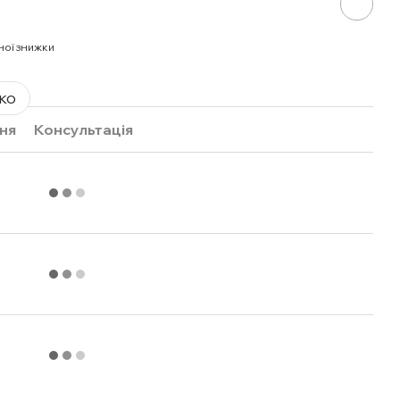
ної знижки
ко
ня
Консультація