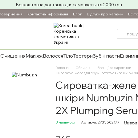
Безкоштовна доставка для замовлень від 2000 грн
 повернення
Контактна інформація
Блог
Відгуки про магазин
Всі т
и
Очищення
Макіяж
Волосся
Тіло
Тестери
Зубні пасти
Ензимнн
Головна
Обличчя
Есенції та сироватки
Сироватка-желе для пружності та сяйва шкіри N
Сироватка-желе 
шкіри Numbuzin 
2X Plumping Ser
В наявності
Артикул: 2735502177
Написат