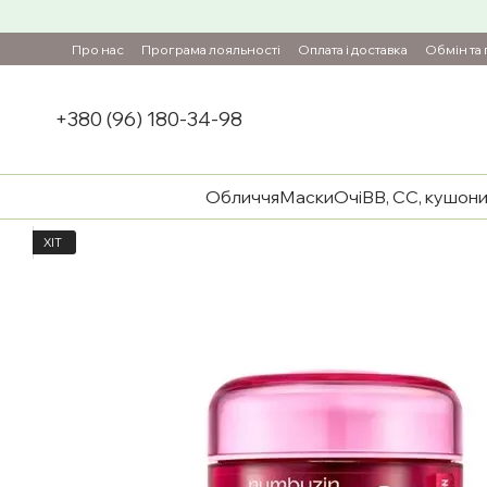
Перейти до основного контенту
Про нас
Програма лояльності
Оплата і доставка
Обмін та
+380 (96) 180-34-98
Обличчя
Маски
Очі
BB, CC, кушон
ХІТ