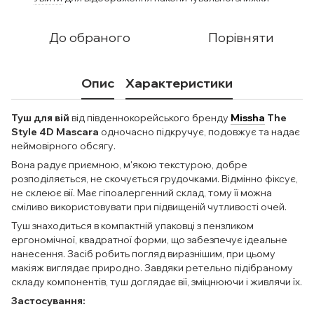
До обраного
Порівняти
Опис
Характеристики
Туш для вій
від південнокорейського бренду
Missha
The
Style 4D Mascara
одночасно підкручує, подовжує та надає
неймовірного обсягу.
Вона радує приємною, м'якою текстурою, добре
розподіляється, не скочується грудочками. Відмінно фіксує,
не склеює вії. Має гіпоалергенний склад, тому її можна
сміливо використовувати при підвищеній чутливості очей.
Туш знаходиться в компактній упаковці з пензликом
ергономічної, квадратної форми, що забезпечує ідеальне
нанесення. Засіб робить погляд виразнішим, при цьому
макіяж виглядає природно. Завдяки ретельно підібраному
складу компонентів, туш доглядає вії, зміцнюючи і живлячи їх.
Застосування: