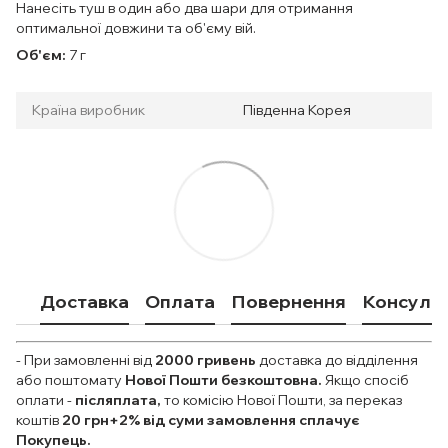
Нанесіть туш в один або два шари для отримання
оптимальної довжини та об'єму вій.
Об'єм:
7 г
Країна виробник
Південна Корея
Доставка
Оплата
Повернення
Консульт
- При замовленні від
2000
гривень
доставка до відділення
або поштомату
Нової Пошти безкоштовна.
Якщо спосіб
оплати
-
післяплата,
то комісію Нової Пошти, за переказ
коштів
20 грн+2% від суми замовлення сплачує
Покупець.