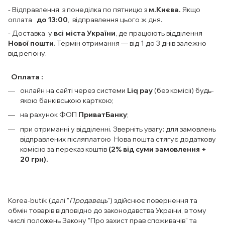
- Відправлення з понеділка по пятницю з
м.Києва.
Якщо
оплата
до 13:00
, відправлення цього ж дня.
- Доставка у
всі міста України
, де працюють відділення
Нової пошти
. Термін отримання — від 1 до 3 днів залежно
від регіону.
Оплата :
онлайн на сайті через системи
Liq pay
(без комісії) будь-
якою банківською карткою;
на рахунок ФОП
ПриватБанку
;
при отриманні у відділенні. Зверніть увагу: для замовлень
відправлених післяплатою Нова пошта стягує додаткову
комісію за переказ коштів
(2% від суми замовлення +
20 грн).
Korea-butik (далі "
Продавець
") здійснює повернення та
обмін товарів відповідно до законодавства України, в тому
числі положень Закону "Про захист прав споживачів" та