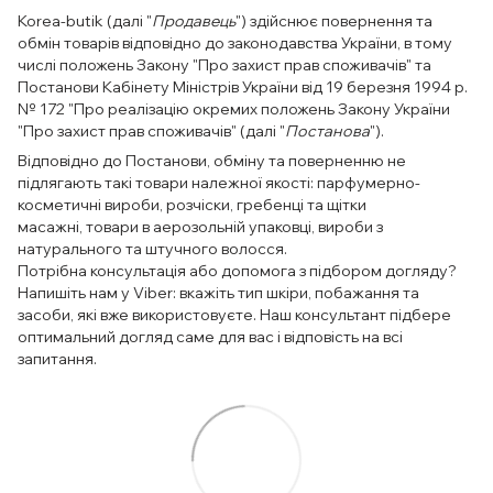
Korea-butik (далі "
Продавець
") здійснює повернення та
обмін товарів відповідно до законодавства України, в тому
числі положень Закону "Про захист прав споживачів" та
Постанови Кабінету Міністрів України від 19 березня 1994 р.
№ 172 "Про реалізацію окремих положень Закону України
"Про захист прав споживачів" (далі "
Постанова
").
Відповідно до Постанови, обміну та поверненню не
підлягають такі товари належної якості: парфумерно-
косметичні вироби, розчіски, гребенці та щітки
масажні, товари в аерозольній упаковці, вироби з
натурального та штучного волосся.
Потрібна консультація або допомога з підбором догляду?
Напишіть нам у Viber: вкажіть тип шкіри, побажання та
засоби, які вже використовуєте. Наш консультант підбере
оптимальний догляд саме для вас і відповість на всі
запитання.