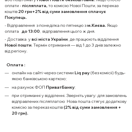
оплати
-
післяплата,
то комісію Нової Пошти, за переказ
коштів
20 грн+2% від суми замовлення сплачує
Покупець.
- Відправлення з понеділка по пятницю з
м.Києва.
Якщо
оплата
до 13:00
, відправлення цього ж дня.
- Доставка у
всі міста України
, де працюють відділення
Нової пошти
. Термін отримання — від 1 до 3 днів залежно
від регіону.
Оплата :
онлайн на сайті через системи
Liq pay
(без комісії) будь-
якою банківською карткою;
на рахунок ФОП
ПриватБанку
;
при отриманні у відділенні. Зверніть увагу: для замовлень
відправлених післяплатою Нова пошта стягує додаткову
комісію за переказ коштів
(2% від суми замовлення +
20 грн).