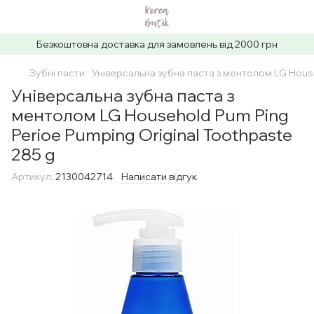
Безкоштовна доставка для замовлень від 2000 грн
Зубні пасти
Універсальна зубна паста з ментолом LG House
Універсальна зубна паста з
ментолом LG Household Pum Ping
Perioe Pumping Original Toothpaste
285 g
Артикул:
2130042714
Написати відгук