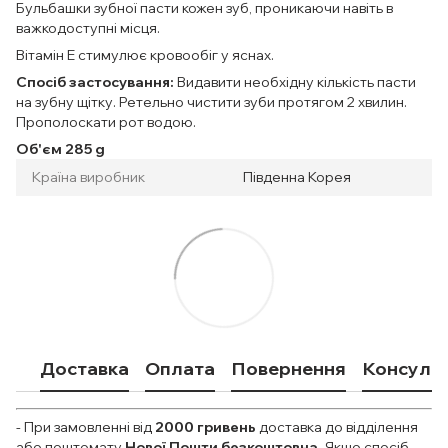
Бульбашки зубної пасти кожен зуб, проникаючи навіть в
важкодоступні місця.
Вітамін Е стимулює кровообіг у яснах.
Спосіб застосування:
Видавити необхідну кількість пасти
на зубну щітку. Ретельно чистити зуби протягом 2 хвилин.
Прополоскати рот водою.
Об'єм 285 g
Країна виробник
Південна Корея
Доставка
Оплата
Повернення
Консульт
- При замовленні від
2000
гривень
доставка до відділення
або поштомату
Нової Пошти безкоштовна.
Якщо спосіб