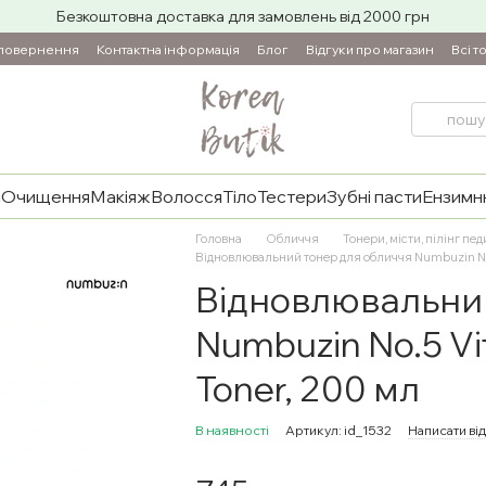
Безкоштовна доставка для замовлень від 2000 грн
 повернення
Контактна інформація
Блог
Відгуки про магазин
Всі т
и
Очищення
Макіяж
Волосся
Тіло
Тестери
Зубні пасти
Ензимнн
Головна
Обличчя
Тонери, місти, пілінг пед
Відновлювальний тонер для обличчя Numbuzin No.5
Відновлювальний
Numbuzin No.5 Vi
Toner, 200 мл
В наявності
Артикул: id_1532
Написати ві