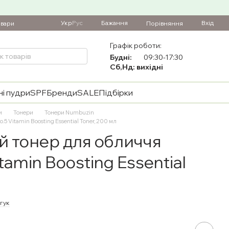
Укр
Рус
Бажання
Вхід
Порівняння
овари
Графік роботи:
Будні:
09:30-17:30
Сб,Нд: вихідні
і пудри
SPF
Бренди
SALE
Підбірки
и
Тонери
Тонери Numbuzin
 Vitamin Boosting Essential Toner, 200 мл
 тонер для обличчя
tamin Boosting Essential
дгук