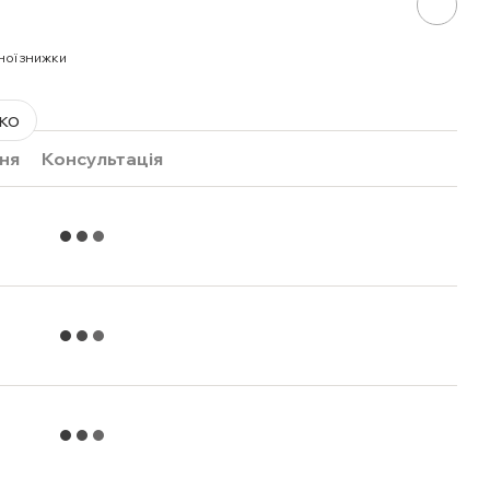
ної знижки
ко
ня
Консультація