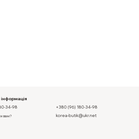
 інформація
80-34-98
+380 (96) 180-34-98
korea-butik@ukr.net
и вам?