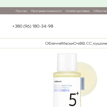
Перейти до основного контенту
Про нас
Програма лояльності
Оплата і доставка
Обмін та
+380 (96) 180-34-98
Обличчя
Маски
Очі
BB, CC, кушон