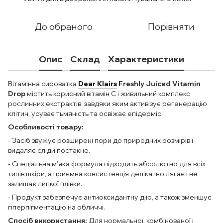
До обраного
Порівняти
Опис
Склад
Характеристики
Вітамінна сироватка
Dear Klairs
Freshly Juiced Vitamin
Drop
містить корисний вітамін С і живильний комплекс
рослинних екстрактів, завдяки яким активізує регенерацію
клітин, усуває тьмяність та освіжає епідерміс.
Особливості товару:
- Засіб звужує розширені пори до природних розмірів і
видаляє сліди постакне.
- Спеціальна м'яка формула підходить абсолютно для всіх
типів шкіри, а приємна консистенція делікатно лягає і не
залишає липкої плівки.
- Продукт забезпечує антиоксидантну дію, а також зменшує
гіперпігментацію на обличчі.
Спосіб використання:
Для нормальної, комбінованої і