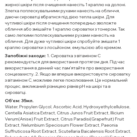
жирної шкіри після очищення нанесіть 1 краплю на долоні.
Злегка поплескувальними рухами нанесіть на обличчя,
даючи сироватці вбратися під дією тепла шкіри. Для
чутливої шкіри після очищення попередньо зволожте
обличчя або змішайте 1 краплю сироватки з тонером. Так
само легкими поплескувальними рухами нанесіть на
обличчя. Для дуже чутливої шкіри спробуйте змішати 1
краплю сироватки з лосьйоном, емульсією або кремом.
Запобіжні заходи:
1. Сироватка з вітаміном C
рекомендується для використання протягом дня. Під час
використання в денний час пам'ятайте про використання
сонцезахисту. 2. Якщо ви вперше використовуєте сироватку
з вітаміном С, можливе легке поколювання. Це нормальний
процес, викликаний різницею рівнів рН на шкірі та в
сироватці.
Об'єм: 35мл.
Water, Propylen Glycol, Ascorbic Acid, Hydroxyethylcellulose,
Centella Asiatica Extract, Citrus Junos Fruit Extract, Illicium
Verum(Anise) Fruit Extract, Citrus Paradisi(Grapefruit) Fruit
Extract, Nelumbium Speciosum Flower Extract, Paeonia
Suffruticosa Root Extract, Scutellaria Baicalensis Root Extract,