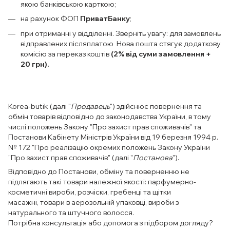
якою банківською карткою;
на рахунок ФОП
ПриватБанку
;
при отриманні у відділенні. Зверніть увагу: для замовлень
відправлених післяплатою Нова пошта стягує додаткову
комісію за переказ коштів
(2% від суми замовлення +
20 грн).
Korea-butik (далі "
Продавець
") здійснює повернення та
обмін товарів відповідно до законодавства України, в тому
числі положень Закону "Про захист прав споживачів" та
Постанови Кабінету Міністрів України від 19 березня 1994 р.
№ 172 "Про реалізацію окремих положень Закону України
"Про захист прав споживачів" (далі "
Постанова
").
Відповідно до Постанови, обміну та поверненню не
підлягають такі товари належної якості: парфумерно-
косметичні вироби, розчіски, гребенці та щітки
масажні, товари в аерозольній упаковці, вироби з
натурального та штучного волосся.
Потрібна консультація або допомога з підбором догляду?