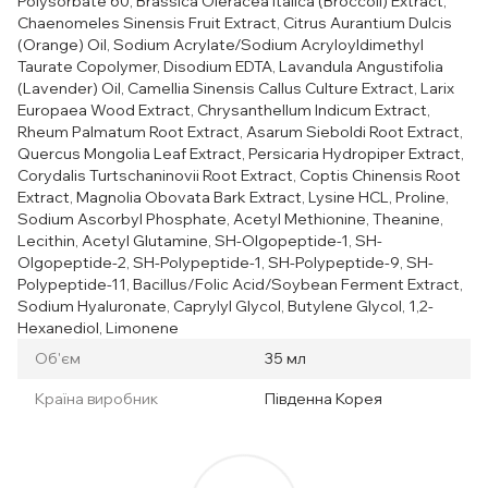
Polysorbate 60, Brassica Oleracea Italica (Broccoli) Extract,
Chaenomeles Sinensis Fruit Extract, Citrus Aurantium Dulcis
(Orange) Oil, Sodium Acrylate/Sodium Acryloyldimethyl
Taurate Copolymer, Disodium EDTA, Lavandula Angustifolia
(Lavender) Oil, Camellia Sinensis Callus Culture Extract, Larix
Europaea Wood Extract, Chrysanthellum Indicum Extract,
Rheum Palmatum Root Extract, Asarum Sieboldi Root Extract,
Quercus Mongolia Leaf Extract, Persicaria Hydropiper Extract,
Corydalis Turtschaninovii Root Extract, Coptis Chinensis Root
Extract, Magnolia Obovata Bark Extract, Lysine HCL, Proline,
Sodium Ascorbyl Phosphate, Acetyl Methionine, Theanine,
Lecithin, Acetyl Glutamine, SH-Olgopeptide-1, SH-
Olgopeptide-2, SH-Polypeptide-1, SH-Polypeptide-9, SH-
Polypeptide-11, Bacillus/Folic Acid/Soybean Ferment Extract,
Sodium Hyaluronate, Caprylyl Glycol, Butylene Glycol, 1,2-
Hexanediol, Limonene
Об'єм
35 мл
Країна виробник
Південна Корея