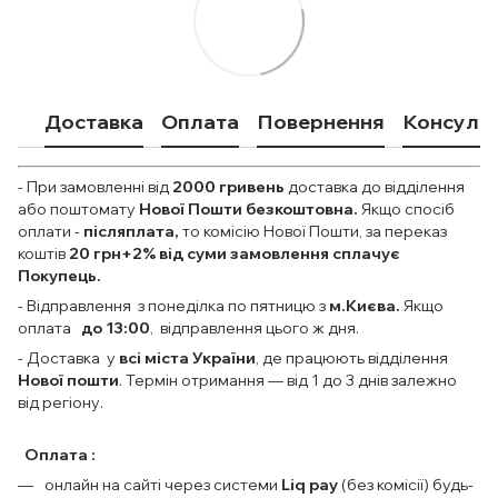
Доставка
Оплата
Повернення
Консульт
- При замовленні від
2000
гривень
доставка до відділення
або поштомату
Нової Пошти безкоштовна.
Якщо спосіб
оплати
-
післяплата,
то комісію Нової Пошти, за переказ
коштів
20 грн+2% від суми замовлення сплачує
Покупець.
- Відправлення з понеділка по пятницю з
м.Києва.
Якщо
оплата
до 13:00
, відправлення цього ж дня.
- Доставка у
всі міста України
, де працюють відділення
Нової пошти
. Термін отримання — від 1 до 3 днів залежно
від регіону.
Оплата :
онлайн на сайті через системи
Liq pay
(без комісії) будь-