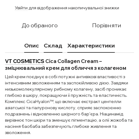
Увійти
для відображення накопичувальної знижки
%
До обраного
Порівняти
Опис
Склад
Характеристики
VT COSMETICS
Cica Collagen Cream –
зміцнювальний крем для обличчя з колагеном
Цей крем поєднує в собі потужні антивікові властивості з
інтенсивним зволоженням та заспокійливою дією. Завдяки
низькомолекулярному рибному колагену, засіб проникає
глибоко в шкіру, покращуючи її пружність та еластичність.
Комплекс CicaHyalon™, що включає екстракт центелли
азіатської та гіалуронову кислоту, сприяє заспокоєнню
подразнень і відновленню шкірного бар'єра. Ніацинамід
вирівнює тон шкіри та зменшує пігментацію, а олії жожоба та
насіння баобаба забезпечують глибоке живлення та
зволоження.