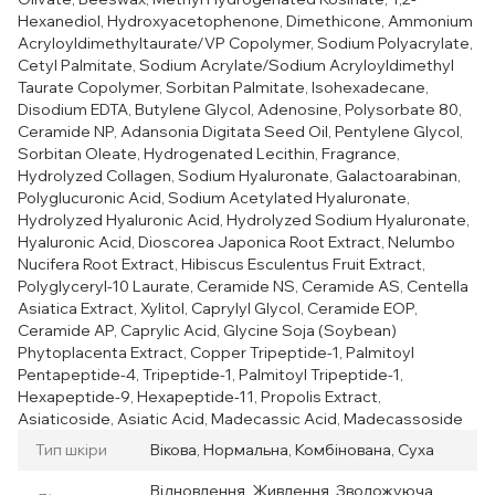
Hexanediol, Hydroxyacetophenone, Dimethicone, Ammonium
Acryloyldimethyltaurate/VP Copolymer, Sodium Polyacrylate,
Cetyl Palmitate, Sodium Acrylate/Sodium Acryloyldimethyl
Taurate Copolymer, Sorbitan Palmitate, Isohexadecane,
Disodium EDTA, Butylene Glycol, Adenosine, Polysorbate 80,
Ceramide NP, Adansonia Digitata Seed Oil, Pentylene Glycol,
Sorbitan Oleate, Hydrogenated Lecithin, Fragrance,
Hydrolyzed Collagen, Sodium Hyaluronate, Galactoarabinan,
Polyglucuronic Acid, Sodium Acetylated Hyaluronate,
Hydrolyzed Hyaluronic Acid, Hydrolyzed Sodium Hyaluronate,
Hyaluronic Acid, Dioscorea Japonica Root Extract, Nelumbo
Nucifera Root Extract, Hibiscus Esculentus Fruit Extract,
Polyglyceryl-10 Laurate, Ceramide NS, Ceramide AS, Centella
Asiatica Extract, Xylitol, Caprylyl Glycol, Ceramide EOP,
Ceramide AP, Caprylic Acid, Glycine Soja (Soybean)
Phytoplacenta Extract, Copper Tripeptide-1, Palmitoyl
Pentapeptide-4, Tripeptide-1, Palmitoyl Tripeptide-1,
Hexapeptide-9, Hexapeptide-11, Propolis Extract,
Asiaticoside, Asiatic Acid, Madecassic Acid, Madecassoside
Тип шкіри
Вікова, Нормальна, Комбінована, Суха
Відновлення, Живлення, Зволожуюча,