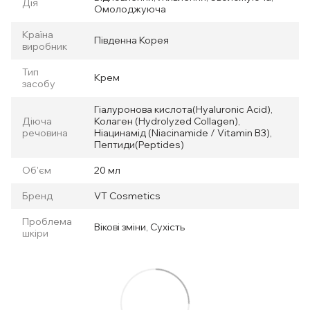
Дія
Омолоджуюча
Країна
Південна Корея
виробник
Тип
Крем
засобу
Гіалуронова кислота(Hyaluronic Acid),
Діюча
Колаген (Hydrolyzed Collagen),
речовина
Ніацинамід (Niacinamide / Vitamin B3),
Пептиди(Peptides)
Об'єм
20 мл
Бренд
VT Cosmetics
Проблема
Вікові зміни, Сухість
шкіри