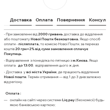
Доставка
Оплата
Повернення
Консульт
- При замовленні від
2000
гривень
доставка до відділення
або поштомату
Нової Пошти безкоштовна.
Якщо спосіб
оплати
-
післяплата,
то комісію Нової Пошти, за переказ
коштів
20 грн+2% від суми замовлення сплачує
Покупець.
- Відправлення з понеділка по пятницю з
м.Києва.
Якщо
оплата
до 13:00
, відправлення цього ж дня.
- Доставка у
всі міста України
, де працюють відділення
Нової пошти
. Термін отримання — від 1 до 3 днів залежно
від регіону.
Оплата :
онлайн на сайті через системи
Liq pay
(без комісії) будь-
якою банківською карткою;