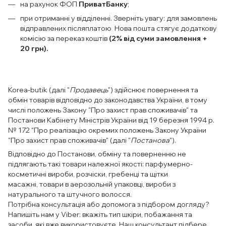
на рахунок ФОП
ПриватБанку
;
при отриманні у відділенні. Зверніть увагу: для замовлень
відправлених післяплатою Нова пошта стягує додаткову
комісію за переказ коштів
(2% від суми замовлення +
20 грн).
Korea-butik (далі "
Продавець
") здійснює повернення та
обмін товарів відповідно до законодавства України, в тому
числі положень Закону "Про захист прав споживачів" та
Постанови Кабінету Міністрів України від 19 березня 1994 р.
№ 172 "Про реалізацію окремих положень Закону України
"Про захист прав споживачів" (далі "
Постанова
").
Відповідно до Постанови, обміну та поверненню не
підлягають такі товари належної якості: парфумерно-
косметичні вироби, розчіски, гребенці та щітки
масажні, товари в аерозольній упаковці, вироби з
натурального та штучного волосся.
Потрібна консультація або допомога з підбором догляду?
Напишіть нам у Viber: вкажіть тип шкіри, побажання та
засоби, які вже використовуєте. Наш консультант підбере