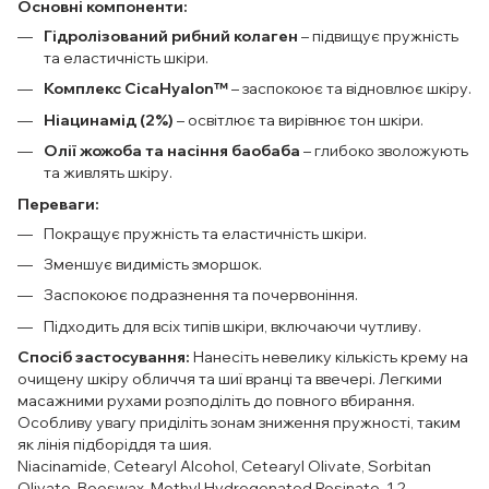
Основні компоненти:
Гідролізований рибний колаген
– підвищує пружність
та еластичність шкіри.
Комплекс CicaHyalon™
– заспокоює та відновлює шкіру.
Ніацинамід (2%)
– освітлює та вирівнює тон шкіри.
Олії жожоба та насіння баобаба
– глибоко зволожують
та живлять шкіру.
Переваги:
Покращує пружність та еластичність шкіри.
Зменшує видимість зморшок.
Заспокоює подразнення та почервоніння.
Підходить для всіх типів шкіри, включаючи чутливу.
Спосіб застосування:
Нанесіть невелику кількість крему на
очищену шкіру обличчя та шиї вранці та ввечері. Легкими
масажними рухами розподіліть до повного вбирання.
Особливу увагу приділіть зонам зниження пружності, таким
як лінія підборіддя та шия.
Niacinamide, Cetearyl Alcohol, Cetearyl Olivate, Sorbitan
Olivate, Beeswax, Methyl Hydrogenated Rosinate, 1,2-