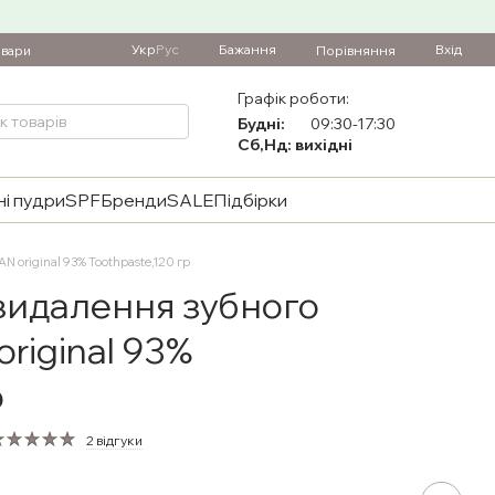
Укр
Рус
Бажання
Вхід
Порівняння
овари
Графік роботи:
Будні:
09:30-17:30
Сб,Нд: вихідні
і пудри
SPF
Бренди
SALE
Підбірки
 original 93% Toothpaste,120 гр
 видалення зубного
riginal 93%
р
2 відгуки