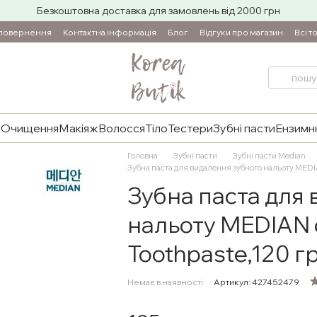
Безкоштовна доставка для замовлень від 2000 грн
 повернення
Контактна інформація
Блог
Відгуки про магазин
Всі т
и
Очищення
Макіяж
Волосся
Тіло
Тестери
Зубні пасти
Ензимнн
Головна
Зубні пасти
Зубні пасти Median
Зубна паста для видалення зубного нальоту MEDIAN
Зубна паста для
нальоту MEDIAN o
Toothpaste,120 г
Немає в наявності
Артикул: 427452479