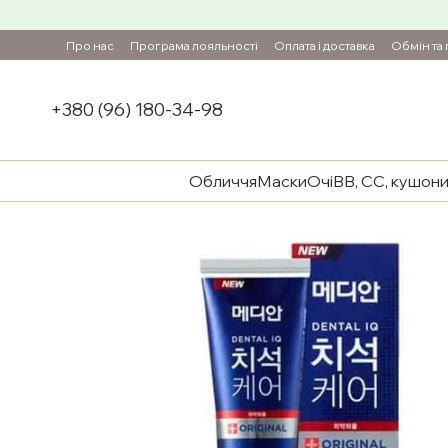
Перейти до основного контенту
Про нас
Програма лояльності
Оплата і доставка
Обмін та
+380 (96) 180-34-98
Обличчя
Маски
Очі
BB, CC, кушон