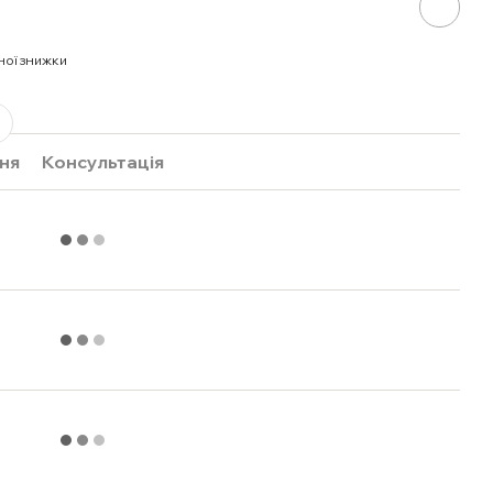
ної знижки
ня
Консультація