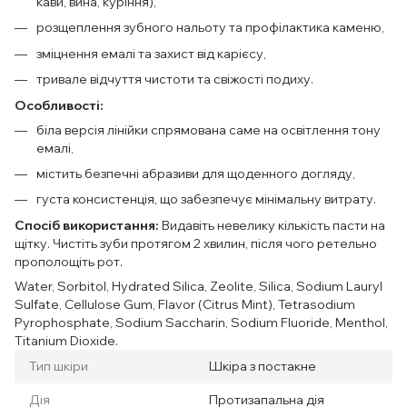
кави, вина, куріння),
розщеплення зубного нальоту та профілактика каменю,
зміцнення емалі та захист від карієсу,
тривале відчуття чистоти та свіжості подиху.
Особливості:
біла версія лінійки спрямована саме на освітлення тону
емалі,
містить безпечні абразиви для щоденного догляду,
густа консистенція, що забезпечує мінімальну витрату.
Спосіб використання:
Видавіть невелику кількість пасти на
щітку. Чистіть зуби протягом 2 хвилин, після чого ретельно
прополощіть рот.
Water, Sorbitol, Hydrated Silica, Zeolite, Silica, Sodium Lauryl
Sulfate, Cellulose Gum, Flavor (Citrus Mint), Tetrasodium
Pyrophosphate, Sodium Saccharin, Sodium Fluoride, Menthol,
Titanium Dioxide.
Тип шкіри
Шкіра з постакне
Дія
Протизапальна дія