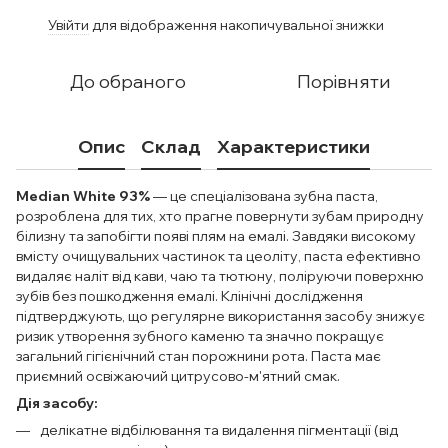
Увійти
для відображення накопичувальної знижки
%
До обраного
Порівняти
Опис
Склад
Характеристики
Median White 93%
— це спеціалізована зубна паста,
розроблена для тих, хто прагне повернути зубам природну
білизну та запобігти появі плям на емалі. Завдяки високому
вмісту очищувальних частинок та цеоліту, паста ефективно
видаляє наліт від кави, чаю та тютюну, поліруючи поверхню
зубів без пошкодження емалі. Клінічні дослідження
підтверджують, що регулярне використання засобу знижує
ризик утворення зубного каменю та значно покращує
загальний гігієнічний стан порожнини рота. Паста має
приємний освіжаючий цитрусово-м'ятний смак.
Дія засобу:
делікатне відбілювання та видалення пігментації (від