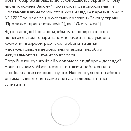
обмін товарів відповідно до законодавства України, в тому
числі положень Закону "Про захист прав споживачів" та
Постанови Кабінету Міністрів України від 19 березня 1994 р.
№ 172 "Про реалізацію окремих положень Закону України
"Про захист прав споживачів" (далі "
Постанова
").
Відповідно до Постанови, обміну та поверненню не
підлягають такі товари належної якості: парфумерно-
косметичні вироби, розчіски, гребенці та щітки
масажні, товари в аерозольній упаковці, вироби з
натурального та штучного волосся.
Потрібна консультація або допомога з підбором догляду?
Напишіть нам у Viber: вкажіть тип шкіри, побажання та
засоби, які вже використовуєте. Наш консультант підбере
оптимальний догляд саме для вас і відповість на всі
запитання.