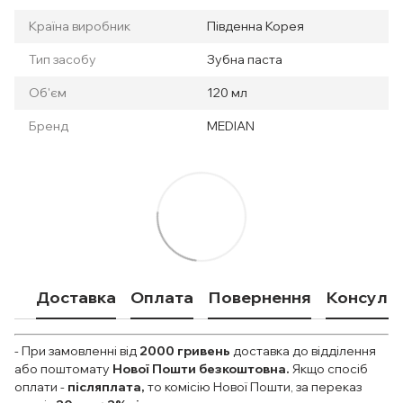
Країна виробник
Південна Корея
Тип засобу
Зубна паста
Об'єм
120 мл
Бренд
MEDIAN
Доставка
Оплата
Повернення
Консульт
- При замовленні від
2000
гривень
доставка до відділення
або поштомату
Нової Пошти безкоштовна.
Якщо спосіб
оплати
-
післяплата,
то комісію Нової Пошти, за переказ