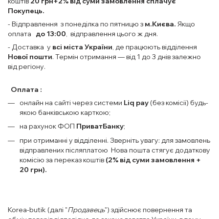
коштів
20 грн+2% від суми замовлення сплачує
Покупець.
- Відправлення з понеділка по пятницю з
м.Києва.
Якщо
оплата
до 13:00
, відправлення цього ж дня.
- Доставка у
всі міста України
, де працюють відділення
Нової пошти
. Термін отримання — від 1 до 3 днів залежно
від регіону.
Оплата :
онлайн на сайті через системи
Liq pay
(без комісії) будь-
якою банківською карткою;
на рахунок ФОП
ПриватБанку
;
при отриманні у відділенні. Зверніть увагу: для замовлень
відправлених післяплатою Нова пошта стягує додаткову
комісію за переказ коштів
(2% від суми замовлення +
20 грн).
Korea-butik (далі "
Продавець
") здійснює повернення та