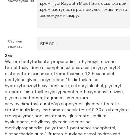
застосування
крем Hyal Reyouth Moist Sun, оскільки цей
крем виступає і в ролі емульсії, живлячи та
зволожуючи шкіру.
Ступінь
SPF 50+
захисту
2мл
Water, dibutyl adipate, propanediol, ethylhexyl triazone,
terephthalylidene dicamphor sulfonic acid, polyglyceryl-3
distearate, niacinamide, tromethamine, 1,2-hexanediol,
pentylene glycol, polysilicone-15, diethylamino
hydroxybenzoyl hexyl benzoate, cetearyl alcohol, glyceryl
stearate, bis-ethylhexyloxyphenol, methoxyphenyl triazine,
glycerin, carbomer, fragrance, ammonium
acryloyldimethyltaurate/vp copolymer, glyceryl stearate
citrate, inulin lauryl carbamate, acrylates/c10-30 alkyl acrylate
crosspolymer, sodium stearoyl glutamate, sodium
hyaluronate, ethylhexylglycerin, adenosine,
methylpropanediol, polyether-1, panthenol, tocopherol,
biosaccharide gum-1, fructan, butylene glycol, hydrolyzed