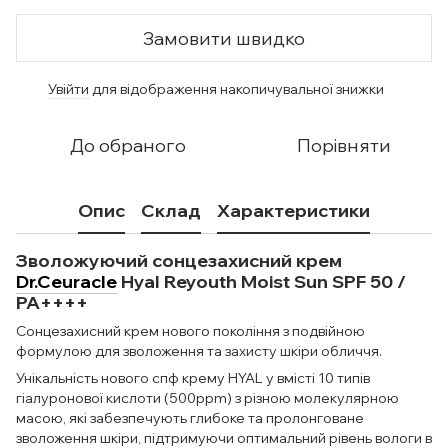
Замовити швидко
Увійти
для відображення накопичувальної знижки
%
До обраного
Порівняти
Опис
Склад
Характеристики
Зволожуючий сонцезахисний крем
Dr.Ceuracle
Hyal Reyouth Moist Sun SPF 50 /
PA++++
Сонцезахисний крем нового покоління з подвійною
формулою для зволоження та захисту шкіри обличчя.
Унікальність нового спф крему HYAL у вмісті 10 типів
гіалуронової кислоти (500ppm) з різною молекулярною
масою, які забезпечують глибоке та пролонговане
зволоження шкіри, підтримуючи оптимальний рівень вологи в