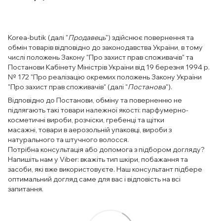
Korea-butik (далі "
Продавець
") здійснює повернення та
обмін товарів відповідно до законодавства України, в тому
числі положень Закону "Про захист прав споживачів" та
Постанови Кабінету Міністрів України від 19 березня 1994 р.
№ 172 "Про реалізацію окремих положень Закону України
"Про захист прав споживачів" (далі "
Постанова
").
Відповідно до Постанови, обміну та поверненню не
підлягають такі товари належної якості: парфумерно-
косметичні вироби, розчіски, гребенці та щітки
масажні, товари в аерозольній упаковці, вироби з
натурального та штучного волосся.
Потрібна консультація або допомога з підбором догляду?
Напишіть нам у Viber: вкажіть тип шкіри, побажання та
засоби, які вже використовуєте. Наш консультант підбере
оптимальний догляд саме для вас і відповість на всі
запитання.