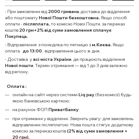
- При замовленні від
2000
гривень
доставка до відділення
або поштомату
Нової Пошти безкоштовна.
Якщо спосіб
оплати
-
післяплата,
то комісію Нової Пошти, за переказ
коштів
20 грн+2% від суми замовлення сплачує
Покупець.
- Відправлення з понеділка по пятницю з
м.Києва.
Якщо
оплата
до 13:00
, відправлення цього ж дня.
- Доставка у
всі міста України
, де працюють відділення
Нової пошти
. Термін отримання — від 1 до 3 днів залежно
від регіону.
Оплата :
онлайн на сайті через системи
Liq pay
(без комісії) будь-
якою банківською карткою;
на рахунок ФОП
ПриватБанку
;
при отриманні у відділенні. Зверніть увагу: для замовлень
відправлених післяплатою Нова пошта стягує додаткову
комісію за переказ коштів
(2% від суми замовлення +
20 грн).