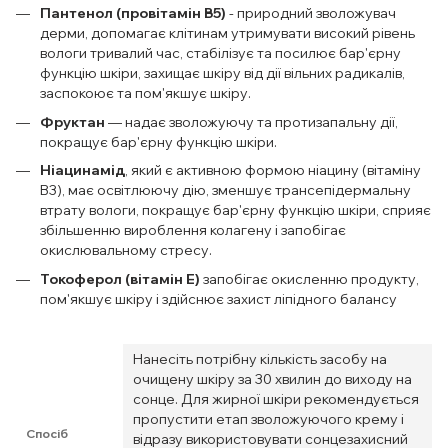
Пантенол (провітамін B5)
- природний зволожувач
дерми, допомагає клітинам утримувати високий рівень
вологи тривалий час, стабілізує та посилює бар'єрну
функцію шкіри, захищає шкіру від дії вільних радикалів,
заспокоює та пом'якшує шкіру.
Фруктан
— надає зволожуючу та протизапальну дії,
покращує бар'єрну функцію шкіри.
Ніацинамід
, який є активною формою ніацину (вітаміну
В3), має освітлюючу дію, зменшує трансепідермальну
втрату вологи, покращує бар'єрну функцію шкіри, сприяє
збільшенню вироблення колагену і запобігає
окислювальному стресу.
Токоферол (вітамін Е)
запобігає окисленню продукту,
пом'якшує шкіру і здійснює захист ліпідного балансу
Нанесіть потрібну кількість засобу на
очищену шкіру за 30 хвилин до виходу на
сонце. Для жирної шкіри рекомендується
пропустити етап зволожуючого крему і
Спосіб
відразу використовувати сонцезахисний