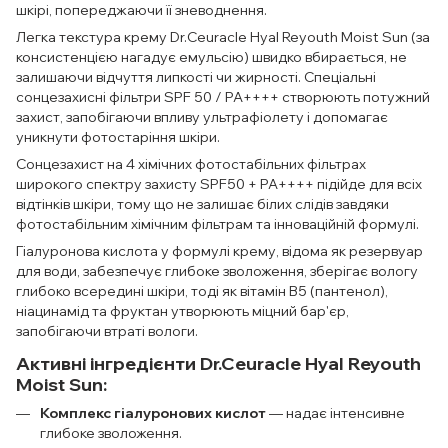
шкірі, попереджаючи її зневоднення.
Легка текстура крему Dr.Ceuracle Hyal Reyouth Moist Sun (за
консистенцією нагадує емульсію) швидко вбирається, не
залишаючи відчуття липкості чи жирності. Спеціальні
сонцезахисні фільтри SPF 50 / PA++++ створюють потужний
захист, запобігаючи впливу ультрафіолету і допомагає
уникнути фотостаріння шкіри.
Сонцезахист на 4 хімічних фотостабільних фільтрах
широкого спектру захисту SPF50 + PA++++ підійде для всіх
відтінків шкіри, тому що не залишає білих слідів завдяки
фотостабільним хімічним фільтрам та інноваційній формулі.
Гіалуронова кислота у формулі крему, відома як резервуар
для води, забезпечує глибоке зволоження, зберігає вологу
глибоко всередині шкіри, тоді як вітамін B5 (пантенол),
ніацинамід та фруктан утворюють міцний бар'єр,
запобігаючи втраті вологи.
Активні інгредієнти Dr.Ceuracle Hyal Reyouth
Moist Sun:
Комплекс гіалуронових кислот
— надає інтенсивне
глибоке зволоження.