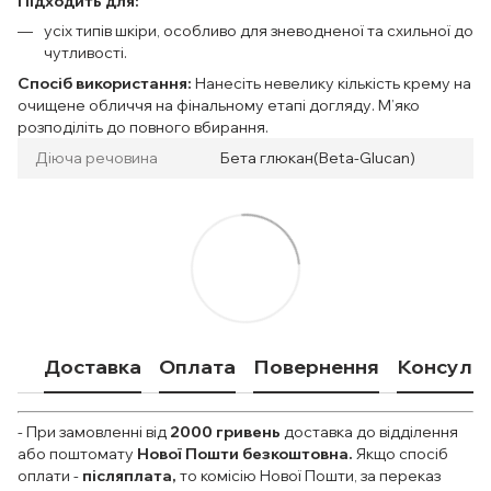
Підходить для:
усіх типів шкіри, особливо для зневодненої та схильної до
чутливості.
Спосіб використання:
Нанесіть невелику кількість крему на
очищене обличчя на фінальному етапі догляду. М’яко
розподіліть до повного вбирання.
Діюча речовина
Бета глюкан(Beta-Glucan)
Доставка
Оплата
Повернення
Консульт
- При замовленні від
2000
гривень
доставка до відділення
або поштомату
Нової Пошти безкоштовна.
Якщо спосіб
оплати
-
післяплата,
то комісію Нової Пошти, за переказ