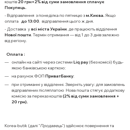
коштів
20 грн+2% від суми замовлення сплачує
Покупець.
- Відправлення з понеділка по пятницю з
м.Києва.
Якщо
оплата
до 13:00
, відправлення цього ж дня.
- Доставка у
всі міста України
, де працюють відділення
Нової пошти
. Термін отримання — від 1 до 3 днів залежно
від регіону.
Оплата :
онлайн на сайті через системи
Liq pay
(без комісії) будь-
якою банківською карткою;
на рахунок ФОП
ПриватБанку
;
при отриманні у відділенні. Зверніть увагу: для замовлень
відправлених післяплатою Нова пошта стягує додаткову
комісію за переказ коштів
(2% від суми замовлення +
20 грн).
Korea-butik (далі "
Продавець
") здійснює повернення та