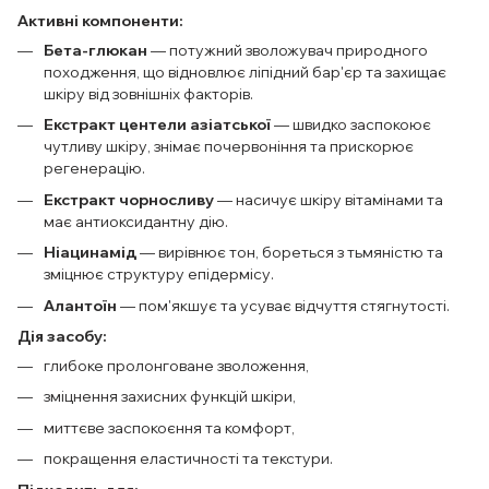
Активні компоненти:
Бета-глюкан
— потужний зволожувач природного
походження, що відновлює ліпідний бар'єр та захищає
шкіру від зовнішніх факторів.
Екстракт центели азіатської
— швидко заспокоює
чутливу шкіру, знімає почервоніння та прискорює
регенерацію.
Екстракт чорносливу
— насичує шкіру вітамінами та
має антиоксидантну дію.
Ніацинамід
— вирівнює тон, бореться з тьмяністю та
зміцнює структуру епідермісу.
Алантоїн
— пом'якшує та усуває відчуття стягнутості.
Дія засобу:
глибоке пролонговане зволоження,
зміцнення захисних функцій шкіри,
миттєве заспокоєння та комфорт,
покращення еластичності та текстури.