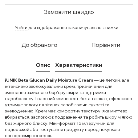
Замовити швидко
Увійти
для відображення накопичувальної знижки
%
До обраного
Порівняти
Опис
Характеристики
iUNIK Beta Glucan Daily Moisture Cream
— це легкий, але
інтенсивно зволожувальний крем, призначений для
зміцнення захисного бар'єру шкіри та підтримки
гідробалансу. Головний компонент, бета-глюкан, ефективно
утримує вологу в клітинах, запобігаючи сухості та
зневодненню. Крем має комфортну текстуру, яка миттєво
вбирається, заспокоює подразнення та робить шкіру м'якою
без жирного блиску. Міні-формат 15 мл зручний для
подорожей або тестування продукту перед покупкою
повнорозмірної версії.