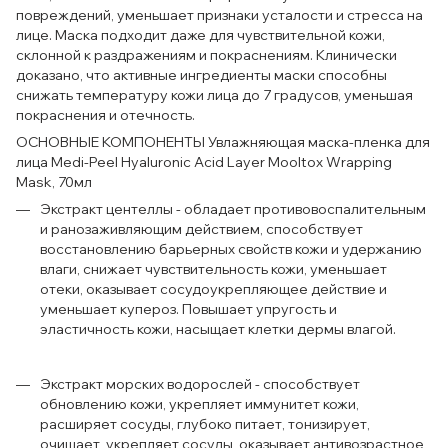
повреждений, уменьшает признаки усталости и стресса на
лице. Маска подходит даже для чувствительной кожи,
склонной к раздражениям и покраснениям. Клинически
доказано, что активные ингредиенты маски способны
снижать температуру кожи лица до 7 градусов, уменьшая
покраснения и отечность.
ОСНОВНЫЕ КОМПОНЕНТЫ Увлажняющая маска-пленка для
лица Medi-Peel Hyaluronic Acid Layer Mooltox Wrapping
Mask, 70мл
Экстракт центеллы - обладает противовоспалительным
и ранозаживляющим действием, способствует
восстановлению барьерных свойств кожи и удержанию
влаги, снижает чувствительность кожи, уменьшает
отеки, оказывает сосудоукрепляющее действие и
уменьшает купероз. Повышает упругость и
эластичность кожи, насыщает клетки дермы влагой.
Экстракт морских водорослей - способствует
обновлению кожи, укрепляет иммунитет кожи,
расширяет сосуды, глубоко питает, тонизирует,
очищает, укрепляет сосуды, оказывает антивозрастное