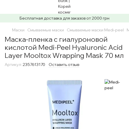
Бесплатная доставка для заказов от 2000 грн
Маски
Смываемые маски
Смываемые маски Medi-peel
М
Маска-пленка с гиалуроновой
кислотой Medi-Peel Hyaluronic Acid
Layer Mooltox Wrapping Mask 70 мл
Артикул:
2357613170
Оставить отзыв