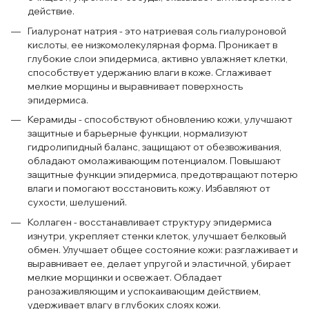
действие.
Гиалуронат натрия - это натриевая соль гиалуроновой
кислоты, ее низкомолекулярная форма. Проникает в
глубокие слои эпидермиса, активно увлажняет клетки,
способствует удержанию влаги в коже. Сглаживает
мелкие морщины и выравнивает поверхность
эпидермиса.
Керамиды - способствуют обновлению кожи, улучшают
защитные и барьерные функции, нормализуют
гидролипидный баланс, защищают от обезвоживания,
обладают омолаживающим потенциалом. Повышают
защитные функции эпидермиса, предотвращают потерю
влаги и помогают восстановить кожу. Избавляют от
сухости, шелушений.
Коллаген - восстанавливает структуру эпидермиса
изнутри, укрепляет стенки клеток, улучшает белковый
обмен. Улучшает общее состояние кожи: разглаживает и
выравнивает ее, делает упругой и эластичной, убирает
мелкие морщинки и освежает. Обладает
ранозаживляющим и успокаивающим действием,
удерживает влагу в глубоких слоях кожи.