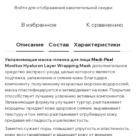
Войти
для отображения накопительной скидки
%
В избранное
К сравнению
Описание
Состав
Характеристики
Увлажняющая маска-пленка для лица
Medi-Peel
Mooltox Hyaluron Layer Wrapping Mask
дополнительное
средство экспресс-ухода, целью которого является
подтяжка, увлажнение и сияние кожи. Благодаря
компоненту, полученному из красных морских водорослей,
маска пластифицируется и затвердевает на коже. Покрытие
способствует лучшему усвоению активных компонентов.
Увлажняющая формула улучшает тургор, разглаживает
морщины, придает коже здоровое сияние, выравнивает
текстуру и тон, мягко разглаживает огрубевшую кожу,
придавая ей гладкость и шелковистость.
Заметно сужает поры, повышает упругость и эластичность
кожи, восстанавливает и защищает кожу от внешних