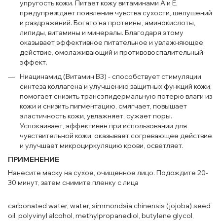
упругость кожи. Питает кожу витаминами А и Е,
предупреждает появление чувства сухости, шелушений
и раздражений. Богато на протеины, аминокислоты,
липиды, витамины и минералы. Благодаря этому
оказывает эффективное питательное и увлажняющее
действие, омолаживающий и противовоспалительный
эффект.
Ниацинамид (Витамин B3) - способствует стимуляции
синтеза коллагена и улучшению защитных функций кожи,
помогает снизить трансэпидермальную потерю влаги из
кожи и снизить пигментацию, смягчает, повышает
эластичность кожи, увлажняет, сужает поры.
Успокаивает, эффективен при использовании для
чувствительной кожи, оказывает согревающее действие
и улучшает микроциркуляцию крови, осветляет.
ПРИМЕНЕНИЕ
Нанесите маску на сухое, очищенное лицо. Подождите 20-
30 минут, затем снимите пленку с лица
carbonated water, water, simmondsia chinensis (jojoba) seed
oil, polyvinyl alcohol, methylpropanediol, butylene glycol,