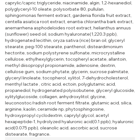
caprylic/capric triglyceride, niacinamide, algin, 1,2-hexanediol,
polyglyceryl-10 oleate, polysorbate 80, pullulan,
sphingomonas ferment extract, gardenia florida fruit extract,
centella asiatica root extract, enantia chlorantha bark extract,
anemarrhena asphodeloides root extract, helianthus annuus
(sunflower) seed oil, sodium hyaluronate(1,220.3 ppb),
hydrogenated lecithin, oryza sativa (rice) bran oil, glyceryl
stearate, peg-100 stearate, panthenol, disteardimonium
hectorite, sodium polystyrene sulfonate, microcrystalline
cellulose, ethylhexylglycerin, tocopheryl acetate, allantoin,
methyl diisopropyl propionamide, adenosine, dextrin,
cellulose gum, sodium phytate, glycerin, sucrose palmitate,
glyceryl linoleate, tocopherol, xylitol, 7-dehydrocholesterol,
menthyl lactate , citric acid, ectoin, polyglutamic acid,
propanediol, hydrogenated polyisobutene, glyceryl glucoside,
xylitylglucoside, collagen, anhydroxylitol, glycine,
leuconostoc/radish root ferment filtrate, glutamic acid, silica,
arginine, kaolin, ceramide np, phytosphingosine,
hydroxypropyl cyclodextrin, caprylyl glycol, acetyl
hexapeptide-1, hydrolyzed hyaluronic acid(0.1 ppb), hyaluronic
acid(0.075 ppb), oleanolic acid, ascorbic acid, sucrose
distearate, fragrance.