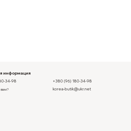
ая информация
80-34-98
+380 (96) 180-34-98
korea-butik@ukr.net
 вам?