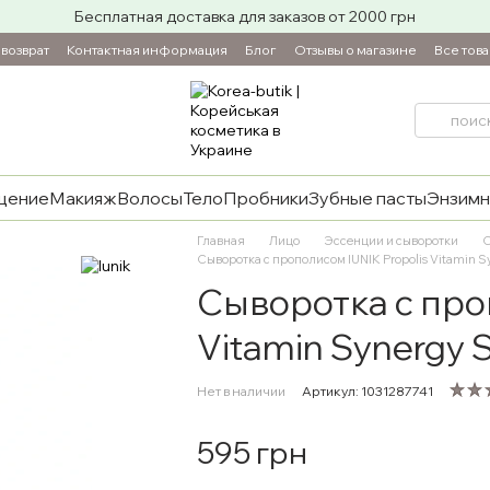
Бесплатная доставка для заказов от 2000 грн
возврат
Контактная информация
Блог
Отзывы о магазине
Все тов
щение
Макияж
Волосы
Тело
Пробники
Зубные пасты
Энзимн
Главная
Лицо
Эссенции и сыворотки
С
Сыворотка с прополисом IUNIK Propolis Vitamin S
Сыворотка с проп
Vitamin Synergy 
Нет в наличии
Артикул: 1031287741
595 грн