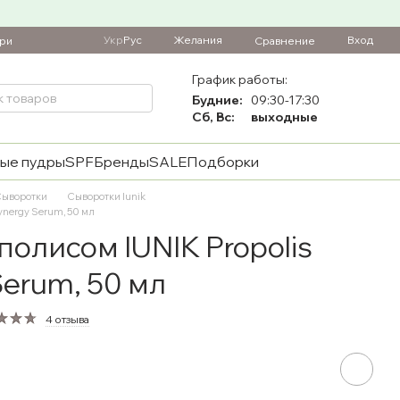
Укр
Рус
Желания
Вход
Сравнение
ари
График работы:
Будние:
09:30-17:30
Сб, Вс:
выходные
ые пудры
SPF
Бренды
SALE
Подборки
ыворотки
Сыворотки Iunik
ynergy Serum, 50 мл
олисом IUNIK Propolis
Serum, 50 мл
4 отзыва