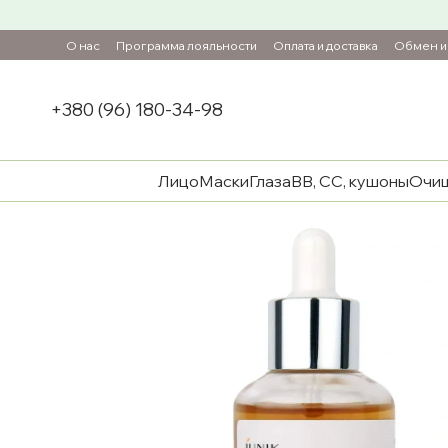
Перейти к основному контенту
О нас
Программа лояльности
Оплата и доставка
Обмен и 
+380 (96) 180-34-98
Лицо
Маски
Глаза
ВВ, СС, кушоны
Очи