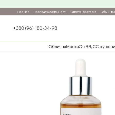
Перейти до основного контенту
Про нас
Програма лояльності
Оплата і доставка
Обмін та
+380 (96) 180-34-98
Обличчя
Маски
Очі
BB, CC, кушон