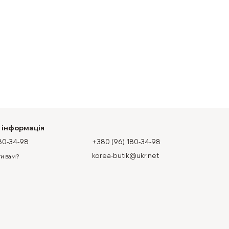
 інформація
80-34-98
+380 (96) 180-34-98
korea-butik@ukr.net
и вам?