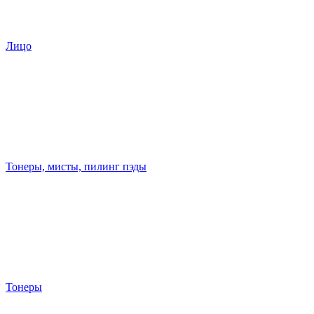
Лицо
Тонеры, мисты, пилинг пэды
Тонеры