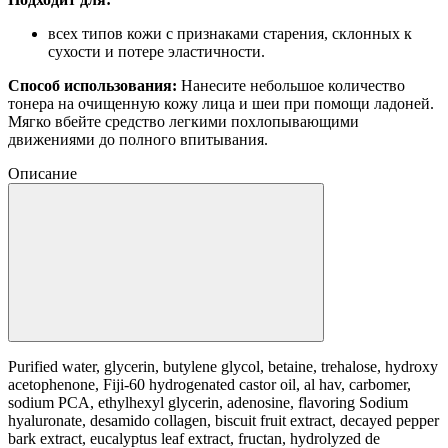
всех типов кожи с признаками старения, склонных к
сухости и потере эластичности.
Способ использования:
Нанесите небольшое количество
тонера на очищенную кожу лица и шеи при помощи ладоней.
Мягко вбейте средство легкими похлопывающими
движениями до полного впитывания.
Описание
Purified water, glycerin, butylene glycol, betaine, trehalose, hydroxy
acetophenone, Fiji-60 hydrogenated castor oil, al hav, carbomer,
sodium PCA, ethylhexyl glycerin, adenosine, flavoring Sodium
hyaluronate, desamido collagen, biscuit fruit extract, decayed pepper
bark extract, eucalyptus leaf extract, fructan, hydrolyzed de