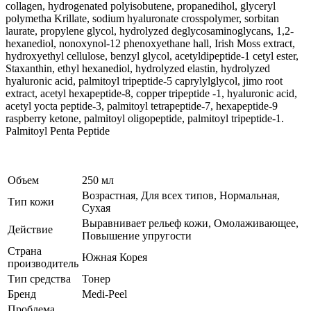
collagen, hydrogenated polyisobutene, propanedihol, glyceryl
polymetha Krillate, sodium hyaluronate crosspolymer, sorbitan
laurate, propylene glycol, hydrolyzed deglycosaminoglycans, 1,2-
hexanediol, nonoxynol-12 phenoxyethane hall, Irish Moss extract,
hydroxyethyl cellulose, benzyl glycol, acetyldipeptide-1 cetyl ester,
Staxanthin, ethyl hexanediol, hydrolyzed elastin, hydrolyzed
hyaluronic acid, palmitoyl tripeptide-5 caprylylglycol, jimo root
extract, acetyl hexapeptide-8, copper tripeptide -1, hyaluronic acid,
acetyl yocta peptide-3, palmitoyl tetrapeptide-7, hexapeptide-9
raspberry ketone, palmitoyl oligopeptide, palmitoyl tripeptide-1.
Palmitoyl Penta Peptide
Объем
250 мл
Возрастная, Для всех типов, Нормальная,
Тип кожи
Сухая
Выравнивает рельеф кожи, Омолаживающее,
Действие
Повышение упругости
Страна
Южная Корея
производитель
Тип средства
Тонер
Бренд
Medi-Peel
Проблема